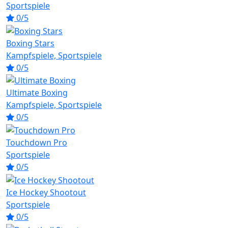
Sportspiele
0/5
Boxing Stars
Kampfspiele, Sportspiele
0/5
Ultimate Boxing
Kampfspiele, Sportspiele
0/5
Touchdown Pro
Sportspiele
0/5
Ice Hockey Shootout
Sportspiele
0/5