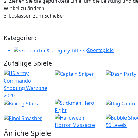
2. Ziehen Sie die gepunktete Linie, um die Leistung und d
Winkel zu ändern.
3. Loslassen zum Schießen
Kategorien:
Sportspiele
Zufällige Spiele
Änliche Spiele