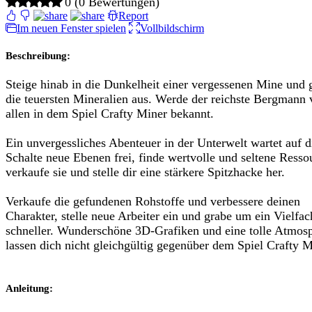
0 (0 Bewertungen)
Report
Im neuen Fenster spielen
Vollbildschirm
Beschreibung:
Steige hinab in die Dunkelheit einer vergessenen Mine und 
die teuersten Mineralien aus. Werde der reichste Bergmann
allen in dem Spiel Crafty Miner bekannt.
Ein unvergessliches Abenteuer in der Unterwelt wartet auf d
Schalte neue Ebenen frei, finde wertvolle und seltene Resso
verkaufe sie und stelle dir eine stärkere Spitzhacke her.
Verkaufe die gefundenen Rohstoffe und verbessere deinen
Charakter, stelle neue Arbeiter ein und grabe um ein Vielfac
schneller. Wunderschöne 3D-Grafiken und eine tolle Atmos
lassen dich nicht gleichgültig gegenüber dem Spiel Crafty M
Anleitung: