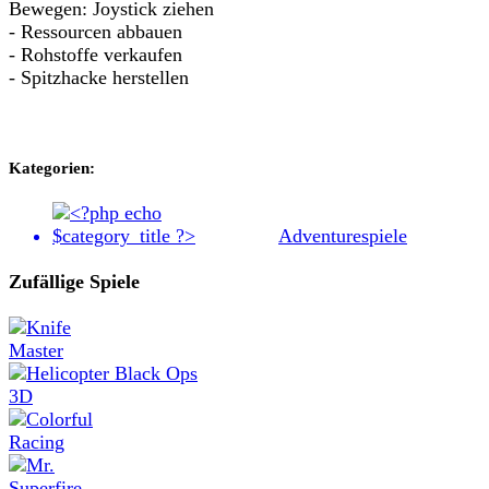
Bewegen: Joystick ziehen
- Ressourcen abbauen
- Rohstoffe verkaufen
- Spitzhacke herstellen
Kategorien:
Adventurespiele
Zufällige Spiele