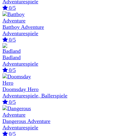
Adventurespiele
0/5
Battboy Adventure
Adventurespiele
0/5
Badland
Adventurespiele
0/5
Doomsday Hero
Adventurespiele, Ballerspiele
0/5
Dangerous Adventure
Adventurespiele
0/5