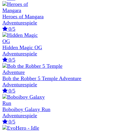
Heroes of Mangara
Adventurespiele
0/5
Hidden Magic OG
Adventurespiele
0/5
Bob the Robber 5 Temple Adventure
Adventurespiele
0/5
Boboiboy Galaxy Run
Adventurespiele
0/5