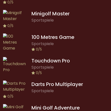
0/5
Minigolf Master
Sportspiele
0/5
100 Metres Game
Sportspiele
0/5
Touchdown Pro
Sportspiele
0/5
Darts Pro Multiplayer
Sportspiele
0/5
Mini Golf Adventure