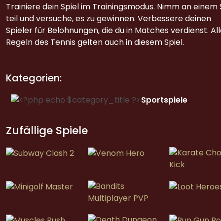
Trainiere dein Spiel im Trainingsmodus. Nimm an einem 
teil und versuche, es zu gewinnen. Verbessere deinen
Spieler für Belohnungen, die du in Matches verdienst. Al
Regeln des Tennis gelten auch in diesem Spiel.
Kategorien:
Sportspiele
Zufällige Spiele