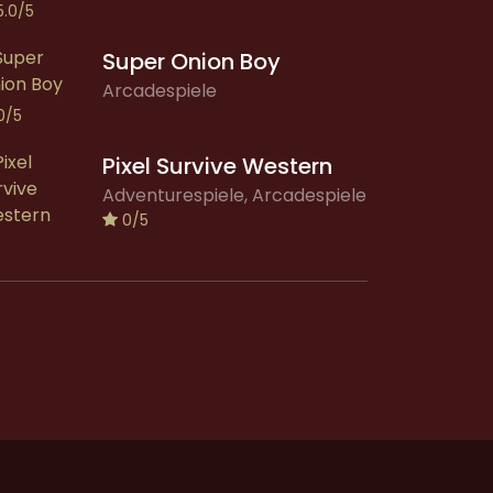
.0/5
Super Onion Boy
Arcadespiele
0/5
Pixel Survive Western
Adventurespiele, Arcadespiele
0/5