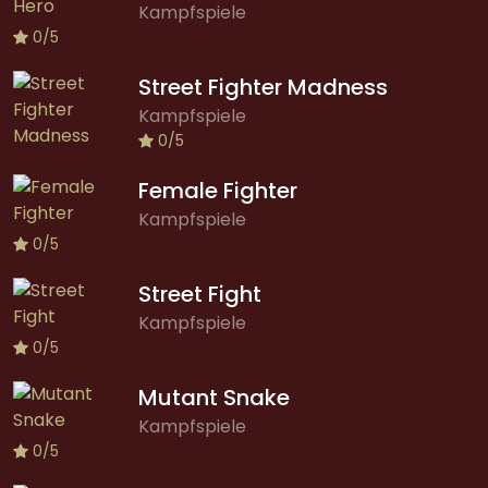
Kampfspiele
0/5
Street Fighter Madness
Kampfspiele
0/5
Female Fighter
Kampfspiele
0/5
Street Fight
Kampfspiele
0/5
Mutant Snake
Kampfspiele
0/5