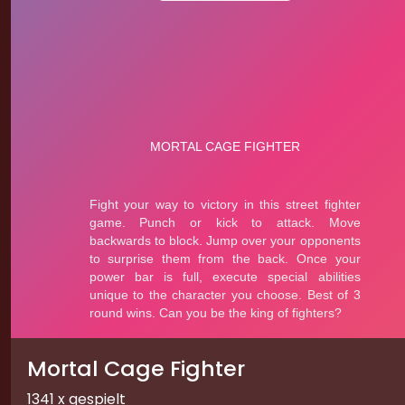
Mortal Cage Fighter
1341 x gespielt