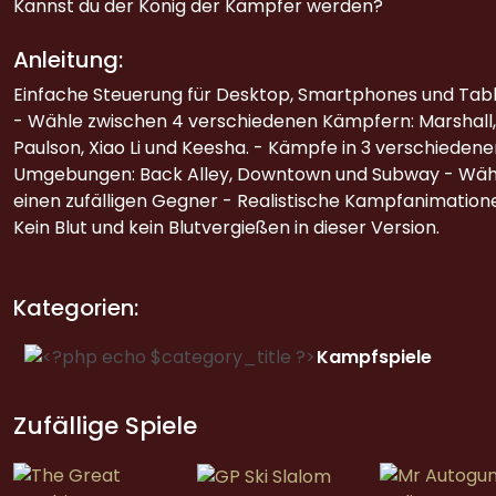
Kannst du der König der Kämpfer werden?
Anleitung:
Einfache Steuerung für Desktop, Smartphones und Tab
- Wähle zwischen 4 verschiedenen Kämpfern: Marshall,
Paulson, Xiao Li und Keesha. - Kämpfe in 3 verschieden
Umgebungen: Back Alley, Downtown und Subway - Wäh
einen zufälligen Gegner - Realistische Kampfanimation
Kein Blut und kein Blutvergießen in dieser Version.
Kategorien:
Kampfspiele
Zufällige Spiele