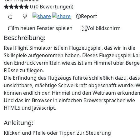
0 (0 Bewertungen)
Report
Im neuen Fenster spielen
Vollbildschirm
Beschreibung:
Real Flight Simulator ist ein Flugzeugspiel, das wir in die
Skillspiele aufgenommen haben. Dieses Flugzeugspiel ka
den Eindruck vermitteln wie es ist am Himmel über Berg
Flüsse zu fliegen.
Die Erfindung des Flugzeugs führte schließlich dazu, dass
unsichtbare, mächtige Schwerkraft abgeschafft wurde. W
können endlich den Himmel und den Weltraum erkunden
Und das im Browser in einfachen Browsersprachen wie
HTML5 und Javascript.
Anleitung:
Klicken und Pfeile oder Tippen zur Steuerung