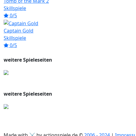
Tomb of the Mark 2
Skillspiele
0/5
Captain Gold
Skillspiele
0/5
weitere Spieleseiten
weitere Spieleseiten
Made with ⚔ by actionspiele.de ©
2006 - 2024
|
Impress