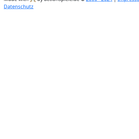
Datenschutz