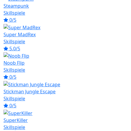
Steampunk
Skillspiele
0/5
Super MadRex
Skillspiele
5.0/5
Noob Flip
Skillspiele
0/5
Stickman Jungle Escape
Skillspiele
0/5
SuperKiller
Skillspiele