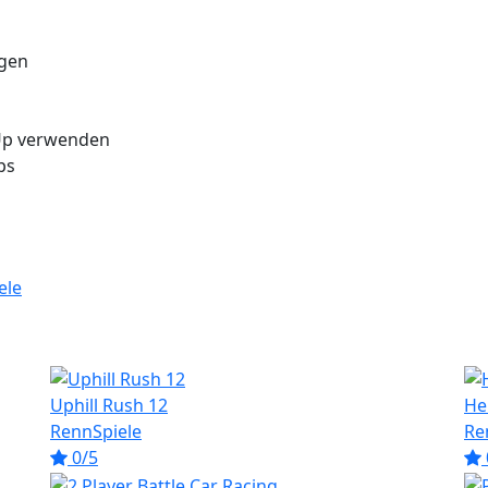
egen
-Up verwenden
ps
ele
Uphill Rush 12
He
RennSpiele
Re
0/5