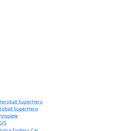
roball SuperHero
nnspiele
0/5