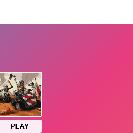
de
Ballern
Bubbles
Kämpfen
Racing
Skills
Sports