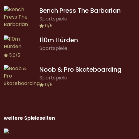
Bench Press The Barbarian
Sportspiele
0/5
110m Hürden
Sportspiele
5.0/5
Noob & Pro Skateboarding
Sportspiele
0/5
weitere Spieleseiten