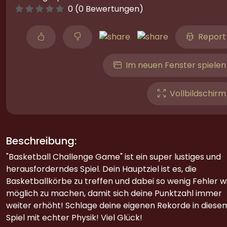
0 (0 Bewertungen)
Report
Im neuen Fenster spielen
Vollbildschirm
Beschreibung:
"Basketball Challenge Game" ist ein super lustiges und
herausforderndes Spiel. Dein Hauptziel ist es, die
Basketballkörbe zu treffen und dabei so wenig Fehler w
möglich zu machen, damit sich deine Punktzahl immer
weiter erhöht! Schlage deine eigenen Rekorde in diese
Spiel mit echter Physik! Viel Glück!