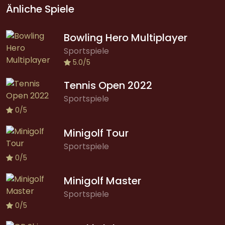
Änliche Spiele
Bowling Hero Multiplayer
Sportspiele
5.0/5
Tennis Open 2022
Sportspiele
0/5
Minigolf Tour
Sportspiele
0/5
Minigolf Master
Sportspiele
0/5